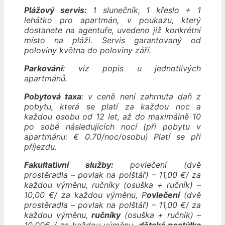
Plážový servis:
1 slunečník, 1 křeslo + 1
lehátko pro apartmán,
v poukazu, který
dostanete na agentuře, uvedeno již konkrétní
místo na pláži.
Servis garantovaný od
poloviny května do poloviny září.
Parkování
: viz popis u jednotlivých
apartmánů.
Pobytová taxa
: v ceně není zahrnuta daň z
pobytu, která se platí za každou noc a
každou osobu od 12 let, až do maximálně 10
po sobě následujících nocí (při pobytu v
apartmánu: € 0.70/noc/osobu) Platí se při
příjezdu.
Fakultativní služby:
povlečení (dvě
prostěradla – povlak na polštář) – 11,00 €/ za
každou výměnu, ručníky (osuška + ručník) –
10,00 €/ za každou výměnu, P
ovlečení
(dvě
prostěradla – povlak na polštář) – 11,00 €/ za
každou výměnu,
ručníky
(osuška + ručník) –
10,00€ / za každou výměnu,
dětská postýlka