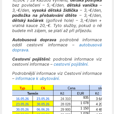
bez povlečení – 5,-€/den,
dětská vanička
–
3,-€/den,
vysoká dětská židlička
– 3,-€/den,
podložka na přebalování dítěte
– 3,-€/den,
dětský kočárek
(golfové hole) – 3,-€/den +
vratná kauce 20,-€. Tyto služby, pokud o ně
budete mít zájem, se platí až při příjezdu.
Autobusová doprava
podrobné informace
oddíl cestovní informace –
autobusová
doprava.
Cestovní pojištění:
podrobné informace viz
cestovní informace –
cestovní pojištění.
Podrobnější informace viz Cestovní informace
–
informace k ubytování.