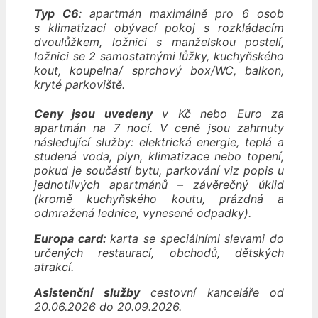
Typ C6
: apartmán maximálně pro 6 osob
s klimatizací obývací pokoj s rozkládacím
dvoulůžkem, ložnici s manželskou postelí,
ložnici se 2 samostatnými lůžky, kuchyňského
kout, koupelna/ sprchový box/WC, balkon,
kryté parkoviště.
Ceny jsou uvedeny
v Kč nebo Euro za
apartmán na 7 nocí. V ceně jsou zahrnuty
následující služby: elektrická energie, teplá a
studená voda, plyn, klimatizace nebo topení,
pokud je součástí bytu, parkování viz popis u
jednotlivých apartmánů – závěrečný úklid
(kromě kuchyňského koutu, prázdná a
odmražená lednice, vynesené odpadky).
Europa card:
karta se speciálními slevami do
určených restaurací, obchodů, dětských
atrakcí.
Asistenční služby
cestovní kanceláře od
20.06.2026 do 20.09.2026.