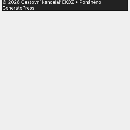
© 2026 Cestovní kancelář EKOZ
• Poháněno
GeneratePress