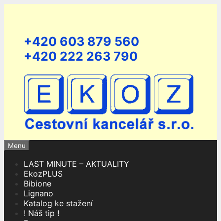
Přeskočit
na
obsah
+420 603 879 560
+420 222 263 790
Menu
LAST MINUTE – AKTUALITY
EkozPLUS
Bibione
Lignano
Katalog ke stažení
! Náš tip !