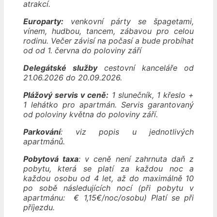
atrakcí.
Europarty:
venkovní párty se špagetami,
vínem, hudbou, tancem, zábavou pro celou
rodinu. Večer závisí na počasí a bude probíhat
od od 1. června do poloviny září
Delegátské služby
cestovní kanceláře od
21.06.2026 do 20.09.2026.
Plážový servis v ceně:
1 slunečník, 1 křeslo +
1 lehátko pro apartmán. Servis garantovaný
od poloviny května do poloviny září.
Parkování
: viz popis u jednotlivých
apartmánů.
Pobytová taxa
: v ceně není zahrnuta daň z
pobytu, která se platí za každou noc a
každou osobu od 4 let, až do maximálně 10
po sobě následujících nocí (při pobytu v
apartmánu: € 1,15€/noc/osobu) Platí se při
příjezdu.