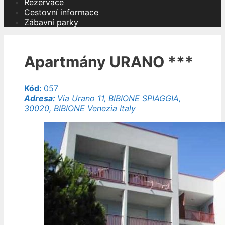
Rezervace
Cestovní informace
Zábavní parky
Apartmány URANO ***
Kód:
057
Adresa:
Via Urano 11, BIBIONE SPIAGGIA,
30020, BIBIONE Venezia Italy