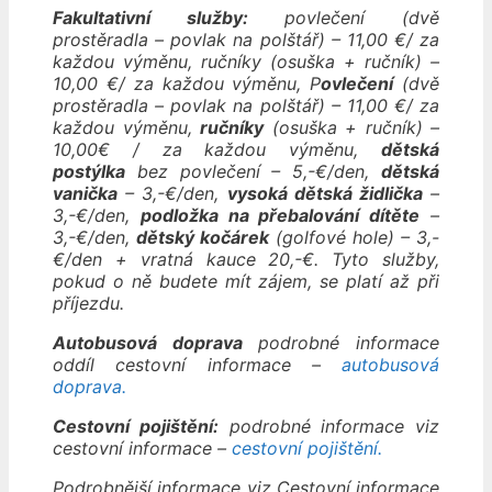
Fakultativní služby:
povlečení (dvě
prostěradla – povlak na polštář) – 11,00 €/ za
každou výměnu, ručníky (osuška + ručník) –
10,00 €/ za každou výměnu, P
ovlečení
(dvě
prostěradla – povlak na polštář) – 11,00 €/ za
každou výměnu,
ručníky
(osuška + ručník) –
10,00€ / za každou výměnu,
dětská
postýlka
bez povlečení – 5,-€/den,
dětská
vanička
– 3,-€/den,
vysoká dětská židlička
–
3,-€/den,
podložka na přebalování dítěte
–
3,-€/den,
dětský kočárek
(golfové hole) – 3,-
€/den + vratná kauce 20,-€. Tyto služby,
pokud o ně budete mít zájem, se platí až při
příjezdu.
Autobusová doprava
podrobné informace
oddíl cestovní informace –
autobusová
doprava.
Cestovní pojištění:
podrobné informace viz
cestovní informace –
cestovní pojištění.
Podrobnější informace viz Cestovní informace