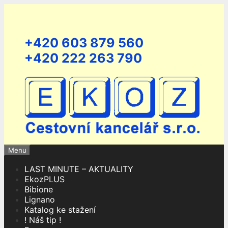
Přeskočit
na
obsah
+420 603 879 560
+420 222 263 790
Menu
LAST MINUTE – AKTUALITY
EkozPLUS
Bibione
Lignano
Katalog ke stažení
! Náš tip !