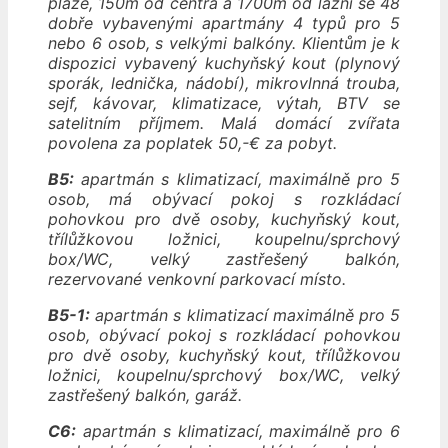
pláže, 150m od centra a 1700m od lázní se 48
dobře vybavenými apartmány 4 typů pro 5
nebo 6 osob, s velkými balkóny. Klientům je k
dispozici vybavený kuchyňský kout (plynový
sporák, lednička, nádobí), mikrovlnná trouba,
sejf, kávovar, klimatizace, výtah, BTV se
satelitním příjmem.
Malá domácí zvířata
povolena za poplatek 50,-€ za pobyt.
B5:
apartmán s klimatizací, maximálně pro 5
osob, má obývací pokoj s rozkládací
pohovkou pro dvě osoby, kuchyňský kout,
třílůžkovou ložnici, koupelnu/sprchový
box/WC, velký zastřešený balkón,
rezervované venkovní parkovací místo.
B5-1:
apartmán s klimatizací maximálně pro 5
osob, obývací pokoj s rozkládací pohovkou
pro dvě osoby, kuchyňský kout, třílůžkovou
ložnici, koupelnu/sprchový box/WC, velký
zastřešený balkón, garáž.
C6:
apartmán s klimatizací, maximálně pro 6