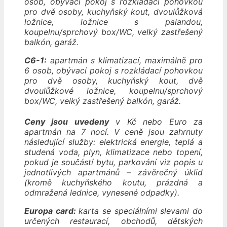
osob, obývací pokoj s rozkládací pohovkou
pro dvě osoby, kuchyňský kout, dvoulůžková
ložnice, ložnice s palandou,
koupelnu/sprchový box/WC, velký zastřešený
balkón, garáž.
C6-1:
apartmán s klimatizací, maximálně pro
6 osob, obývací pokoj s rozkládací pohovkou
pro dvě osoby, kuchyňský kout, dvě
dvoulůžkové ložnice, koupelnu/sprchový
box/WC, velký zastřešený balkón, garáž.
Ceny jsou uvedeny
v Kč nebo Euro za
apartmán na 7 nocí. V ceně jsou zahrnuty
následující služby: elektrická energie, teplá a
studená voda, plyn, klimatizace nebo topení,
pokud je součástí bytu, parkování viz popis u
jednotlivých apartmánů – závěrečný úklid
(kromě kuchyňského koutu, prázdná a
odmražená lednice, vynesené odpadky).
Europa card:
karta se speciálními slevami do
určených restaurací, obchodů, dětských