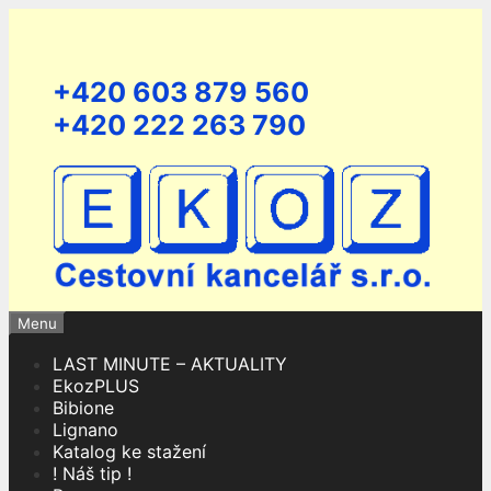
Přeskočit
na
obsah
+420 603 879 560
+420 222 263 790
Menu
LAST MINUTE – AKTUALITY
EkozPLUS
Bibione
Lignano
Katalog ke stažení
! Náš tip !