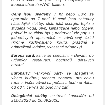
koupelnu/sprcha//WC, balkon.
Ceny jsou uvedeny
v Kč nebo Euro za
apartmán na 7 nocí. V ceně jsou zahrnuty
následující služby: elektrická energie, teplá a
studená voda, plyn, klimatizace nebo topení,
pokud je součástí bytu, parkování viz popis u
jednotlivých apartmánů – závěrečný úklid
(kromě kuchyňského koutu, prázdná a
odmražená lednice, vynesené odpadky).
Europa card:
karta se speciálními slevami do
určených restaurací, obchodů, dětských
atrakcí.
Europarty:
venkovní párty se špagetami,
vínem, hudbou, tancem, zábavou pro celou
rodinu. Večer závisí na počasí a bude probíhat
od od 1. června do poloviny září
Delegátské služby
cestovní kanceláře od
21.06.2026 do 20.09.2026.