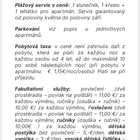
Plážový servis v ceně:
1 slunečník, 1 křeslo +
1 lehátko pro apartmán. Servis garantovaný
od poloviny května do poloviny září.
Parkování
: viz popis u jednotlivých
apartmánů.
Pobytová taxa
: v ceně není zahrnuta daň z
pobytu, která se platí za každou noc a
každou osobu od 4 let, až do maximálně 10
po sobě následujících nocí (při pobytu v
apartmánu: € 1,15€/noc/osobu) Platí se při
příjezdu.
Fakultativní služby:
povlečení (dvě
prostěradla – povlak na polštář) – 11,00 €/ za
každou výměnu, ručníky (osuška + ručník) –
10,00 €/ za každou výměnu, P
ovlečení
(dvě
prostěradla – povlak na polštář) – 11,00 €/ za
každou výměnu,
ručníky
(osuška + ručník) –
10,00€ / za každou výměnu,
dětská
postýlka
bez povlečení – 5,-€/den,
dětská
vanička
– 3,-€/den,
vysoká dětská židlička
–