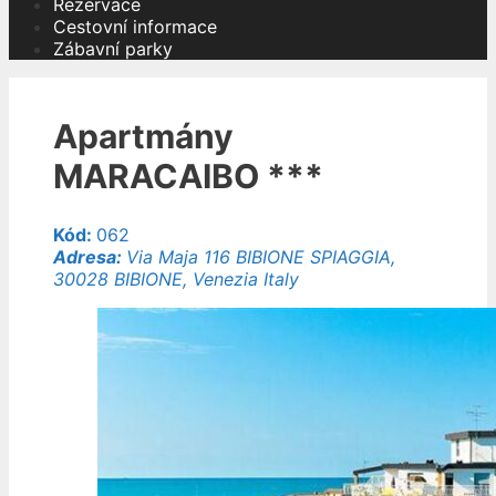
Rezervace
Cestovní informace
Zábavní parky
Apartmány
MARACAIBO ***
Kód:
062
Adresa:
Via Maja 116 BIBIONE SPIAGGIA,
30028 BIBIONE, Venezia Italy