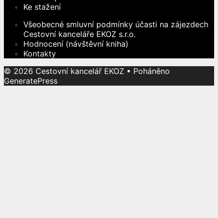
Ke stažení
Všeobecné smluvní podmínky účasti na zájezdech
Cestovní kanceláře EKOZ s.r.o.
Hodnocení (návštěvní kniha)
Kontakty
© 2026 Cestovní kancelář EKOZ
• Poháněno
GeneratePress