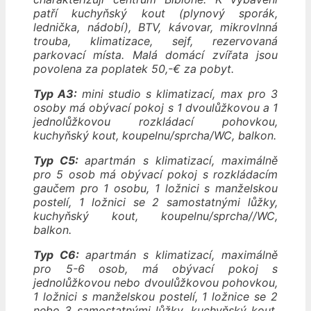
patří kuchyňský kout (plynový sporák,
lednička, nádobí), BTV, kávovar, mikrovlnná
trouba, klimatizace, sejf, rezervovaná
parkovací místa. Malá domácí zvířata jsou
povolena za poplatek 50,-€ za pobyt.
Typ A3:
mini studio s klimatizací, max pro 3
osoby má obývací pokoj s 1 dvoulůžkovou a 1
jednolůžkovou rozkládací pohovkou,
kuchyňský kout, koupelnu/sprcha/WC, balkon.
Typ C5:
apartmán s klimatizací, maximálně
pro 5 osob má obývací pokoj s rozkládacím
gaučem pro 1 osobu, 1 ložnici s manželskou
postelí, 1 ložnici se 2 samostatnými lůžky,
kuchyňský kout, koupelnu/sprcha//WC,
balkon.
Typ C6:
apartmán s klimatizací, maximálně
pro 5-6 osob, má obývací pokoj s
jednolůžkovou nebo dvoulůžkovou pohovkou,
1 ložnici s manželskou postelí, 1 ložnice se 2
nebo 3 samostatnými lůžky, kuchyňský kout,